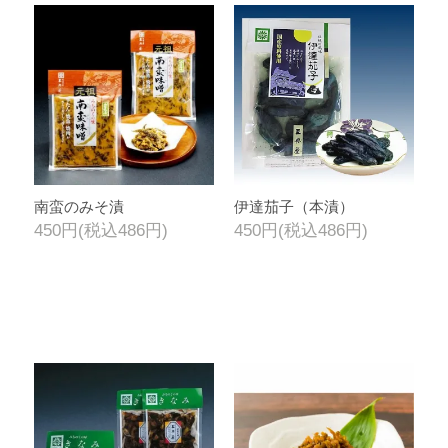
南蛮のみそ漬
伊達茄子（本漬）
450円(税込486円)
450円(税込486円)