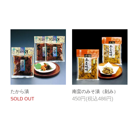
たから漬
南蛮のみそ漬（刻み）
450円(税込486円)
SOLD OUT