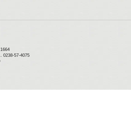
664
0238-57-4075
0