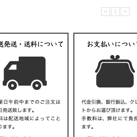
<
1
>