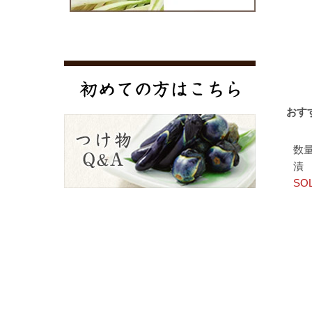
おす
数量
漬
SO