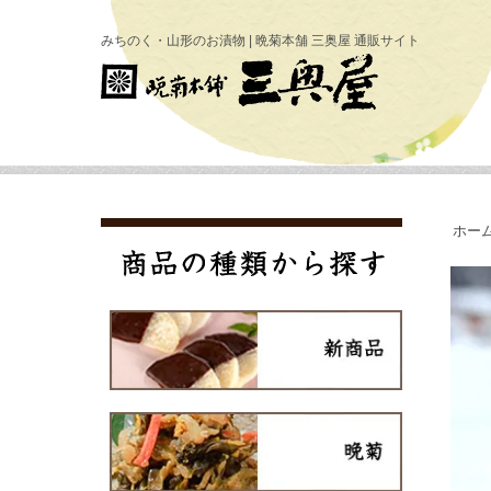
みちのく・山形のお漬物 | 晩菊本舗 三奥屋 通販サイト
ホー