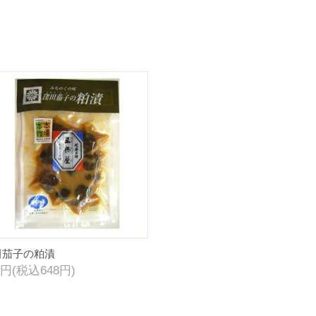
田茄子の粕漬
0円(税込648円)