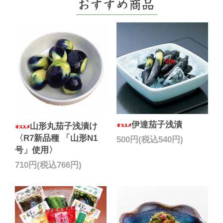
伊達茄子浅漬
山形丸茄子浅漬け
〈R7新品種 「山形N1
500円(税込540円)
号」使用〉
710円(税込766円)