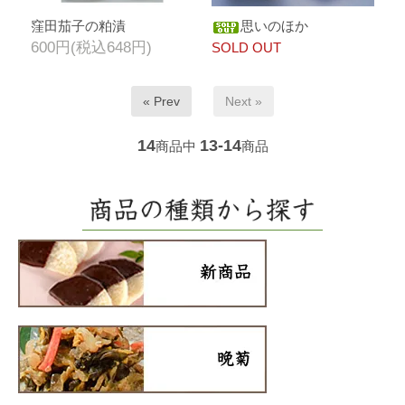
窪田茄子の粕漬
思いのほか
600円(税込648円)
SOLD OUT
« Prev
Next »
14
13-14
商品中
商品