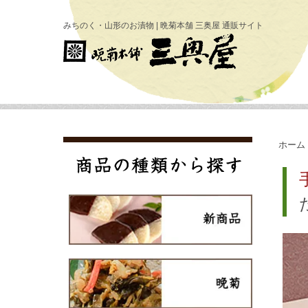
みちのく・山形のお漬物 | 晩菊本舗 三奥屋 通販サイト
ホーム