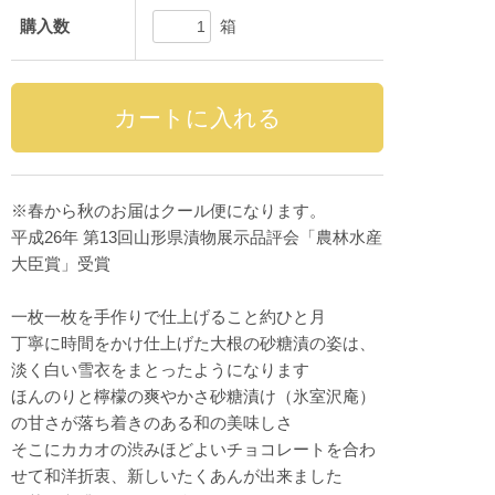
箱
購入数
※春から秋のお届はクール便になります。
平成26年 第13回山形県漬物展示品評会「農林水産
大臣賞」受賞
一枚一枚を手作りで仕上げること約ひと月
丁寧に時間をかけ仕上げた大根の砂糖漬の姿は、
淡く白い雪衣をまとったようになります
ほんのりと檸檬の爽やかさ砂糖漬け（氷室沢庵）
の甘さが落ち着きのある和の美味しさ
そこにカカオの渋みほどよいチョコレートを合わ
せて和洋折衷、新しいたくあんが出来ました