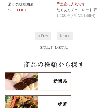
手土産に人気です
若筍の味噌粕漬
たくあんチョコレート 夢
SOLD OUT
1,100円(税込1,188円)
« Prev
Next »
8
1-8
商品中
商品