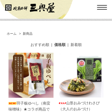
ホーム
>
新商品
おすすめ順
|
価格順
|
新着順
山形おみづけわさび
羽子板ゆべし（南蛮
（大人のおみづけ）
味噌味）★コラボ商品で