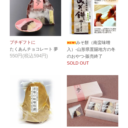
プチギフトに
みそ餅（南蛮味噌
たくあんチョコレート 夢
入）-山形県置賜地方の冬
550円(税込594円)
のおやつ-販売終了
SOLD OUT