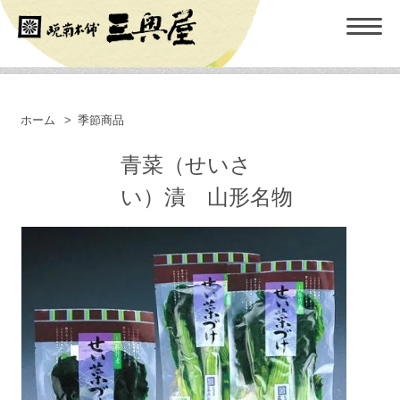
ホーム
>
季節商品
青菜（せいさ
い）漬 山形名物