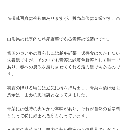
※掲載写真は複数個ありますが、販売単位は１袋です。※
山形県の代表的な特産野菜である青菜の浅漬けです。
雪国の長い冬の暮らしには越冬野菜・保存食は欠かせない
栄養源ですが、その中でも青菜は緑黄色野菜として唯一で
あり、春への息吹を感じさせてくれる活力源でもあるので
す。
初霜の降りる頃には庭先に樽を持ち出し、青菜を漬け込む
風景は、山形の風物詩となってきました。
青菜には独特の爽やかな辛味があり、それが自然の香辛料
となって特に好まれる所となっています。
三奥屋の青菜漬は、県内の契約農家から低農薬で生産され