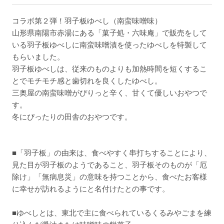
コラボ第２弾！羽子板ゆべし（南蛮味噌味）
山形県南陽市赤湯にある「菓子処・六味庵」で販売をして
いる羽子板ゆべしに南蛮味噌漬を使ったゆべしを特製して
もらいました。
羽子板ゆべしは、従来のものよりも加熱時間を短くするこ
とでモチモチ感と歯切れを良くしたゆべし。
三奥屋の南蛮味噌がぴりっと辛く、甘くて優しいおやつで
す。
冬にぴったりの田舎のおやつです。
■「羽子板」の由来は、食べやすく串打ちすることにより、
見た目が羽子板のようであること、羽子板そのものが「厄
除け」「無病息災」の意味を持つことから、食べたお客様
に幸せが訪れるようにと名付けたとの事です。
■ゆべしとは、東北で主に食べられているくるみやごまを練