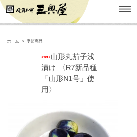
ホーム
>
季節商品
山形丸茄子浅
漬け 〈R7新品種
「山形N1号」使
用〉