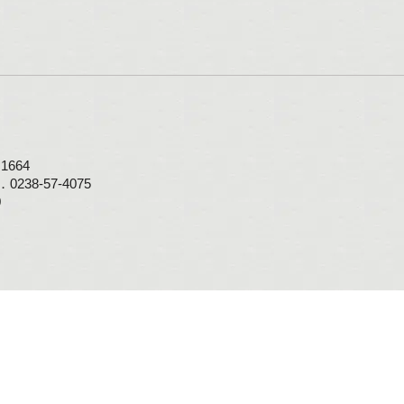
664
0238-57-4075
0