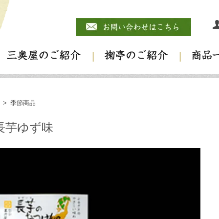
>
季節商品
長芋ゆず味